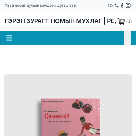
Хүүхэд насыг дулаан мөчдөөр дүүргэцгээе.
ГЭРЭН ЗУРАГТ НОМЫН МУХЛАГ | РЕДАКЦ
(
0
)