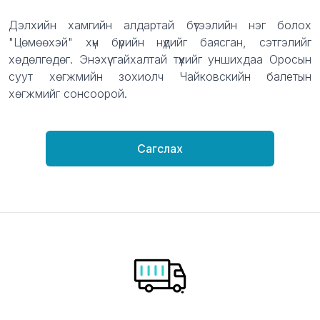
Description
Дэлхийн хамгийн алдартай бүтээлийн нэг болох
"Цөмөөхэй" хүн бүрийн нүдийг баясган, сэтгэлийг
хөдөлгөдөг. Энэхүү гайхалтай түүхийг уншихдаа Оросын
суут хөгжмийн зохиолч Чайковскийн балетын
хөгжмийг сонсоорой.
Сагслах