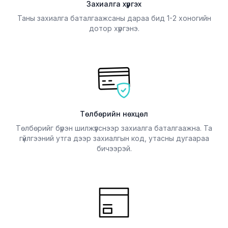
Захиалга хүргэх
Таны захиалга баталгаажсаны дараа бид 1-2 хоногийн
дотор хүргэнэ.
Төлбөрийн нөхцөл
Төлбөрийг бүрэн шилжүүлснээр захиалга баталгаажна. Та
гүйлгээний утга дээр захиалгын код, утасны дугаараа
бичээрэй.