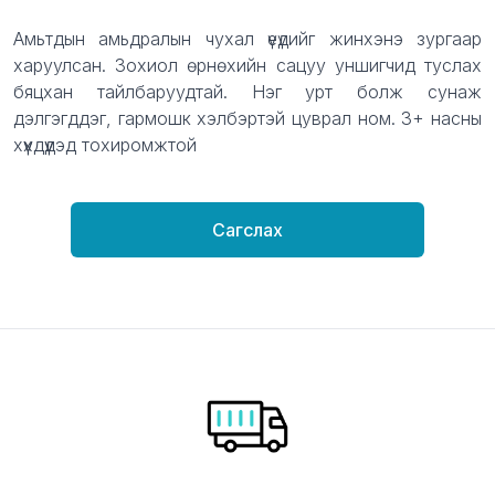
Description
Амьтдын амьдралын чухал үеүдийг жинхэнэ зургаар
харуулсан. Зохиол өрнөхийн сацуу уншигчид туслах
бяцхан тайлбаруудтай. Нэг урт болж сунаж
дэлгэгддэг, гармошк хэлбэртэй цуврал ном. 3+ насны
хүүхдүүдэд тохиромжтой
Сагслах