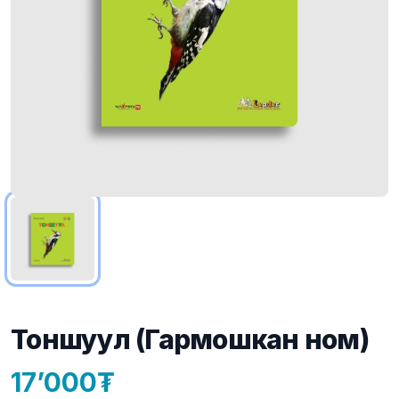
Тоншуул (Гармошкан ном)
17’000
Product information