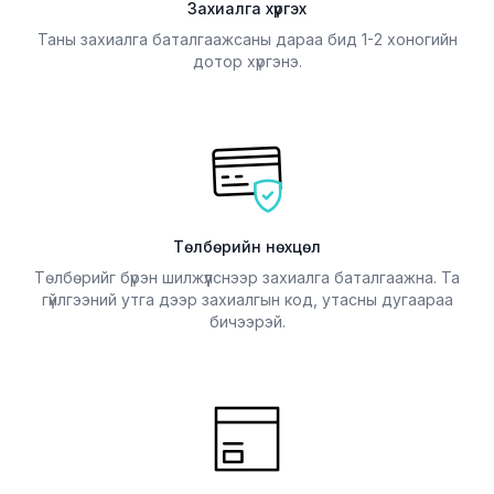
Захиалга хүргэх
Таны захиалга баталгаажсаны дараа бид 1-2 хоногийн
дотор хүргэнэ.
Төлбөрийн нөхцөл
Төлбөрийг бүрэн шилжүүлснээр захиалга баталгаажна. Та
гүйлгээний утга дээр захиалгын код, утасны дугаараа
бичээрэй.