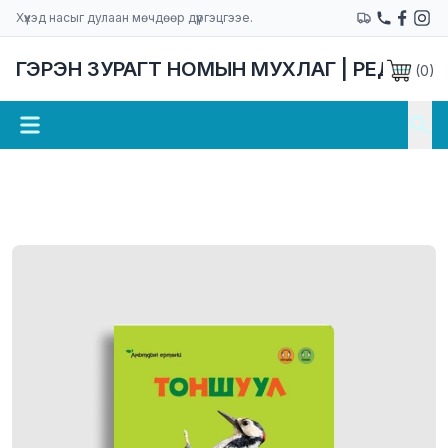
Хүүхэд насыг дулаан мөчдөөр дүүргэцгээе.
ГЭРЭН ЗУРАГТ НОМЫН МУХЛАГ | РЕДАКЦ
(
0
)