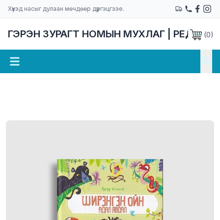
Хүүхэд насыг дулаан мөчдөөр дүүргэцгээе.
ГЭРЭН ЗУРАГТ НОМЫН МУХЛАГ | РЕДАКЦ
(
0
)