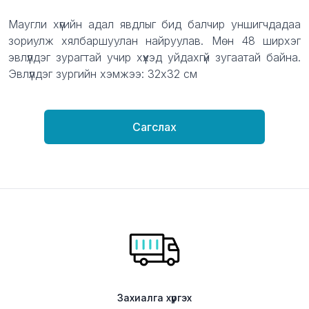
Description
Маугли хүүгийн адал явдлыг бид балчир уншигчдадаа
зориулж хялбаршуулан найруулав. Мөн 48 ширхэг
эвлүүлдэг зурагтай учир хүүхэд уйдахгүй зугаатай байна.
Эвлүүлдэг зургийн хэмжээ: 32х32 см
Сагслах
Захиалга хүргэх