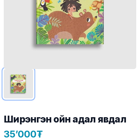
Ширэнгэн ойн адал явдал
35’000
Product information