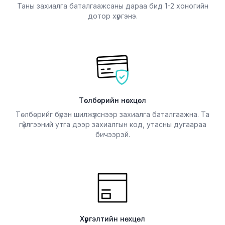
Таны захиалга баталгаажсаны дараа бид 1-2 хоногийн
дотор хүргэнэ.
Төлбөрийн нөхцөл
Төлбөрийг бүрэн шилжүүлснээр захиалга баталгаажна. Та
гүйлгээний утга дээр захиалгын код, утасны дугаараа
бичээрэй.
Хүргэлтийн нөхцөл