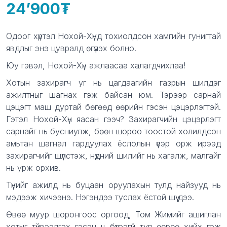
24’900
Product information
Description
Одоог хүртэл Нохой-Хүнд тохиолдсон хамгийн гунигтай
явдлыг энэ цувралд өгүүлэх болно.
Юу гэвэл, Нохой-Хүн ажлаасаа халагдчихлаа!
Хотын захирагч уг нь цагдаагийн газрын шилдэг
ажилтныг шагнах гэж байсан юм. Тэрээр сарнай
цэцэгт маш дуртай бөгөөд өөрийн гэсэн цэцэрлэгтэй.
Гэтэл Нохой-Хүн яасан гээч? Захирагчийн цэцэрлэгт
сарнайг нь бусниулж, бөөн шороо тоостой холилдсон
амьтан шагнал гардуулах ёслолын үеэр орж ирээд
захирагчийг шүлстэж, нүдний шилийг нь хагалж, малгайг
нь урж орхив.
Түүнийг ажилд нь буцаан оруулахын тулд найзууд нь
мэдээж хичээнэ. Нэгэндээ туслах ёстой шүү дээ.
Өвөө муур шоронгоос оргоод, Том Жимийг ашиглан
хотыг түйвээлгэх гэсэн ч бүтээгүй тул өөрөө хийх гэж