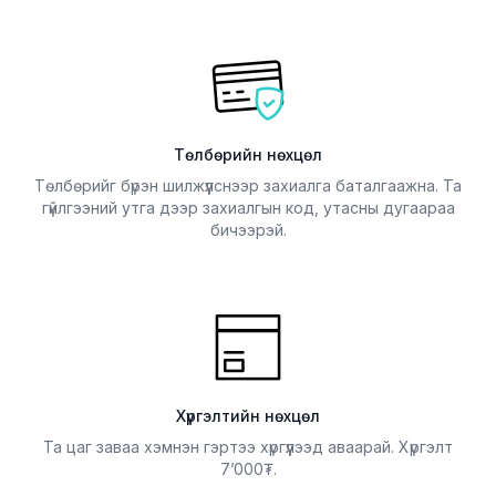
Төлбөрийн нөхцөл
Төлбөрийг бүрэн шилжүүлснээр захиалга баталгаажна. Та
гүйлгээний утга дээр захиалгын код, утасны дугаараа
бичээрэй.
Хүргэлтийн нөхцөл
Та цаг заваа хэмнэн гэртээ хүргүүлээд аваарай. Хүргэлт
7’000
.