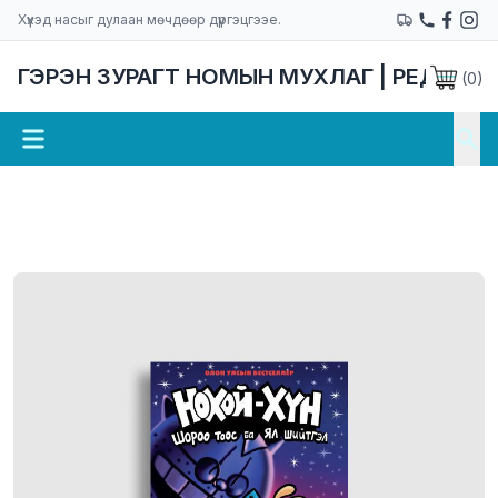
Хүүхэд насыг дулаан мөчдөөр дүүргэцгээе.
ГЭРЭН ЗУРАГТ НОМЫН МУХЛАГ | РЕДАКЦ
(
0
)