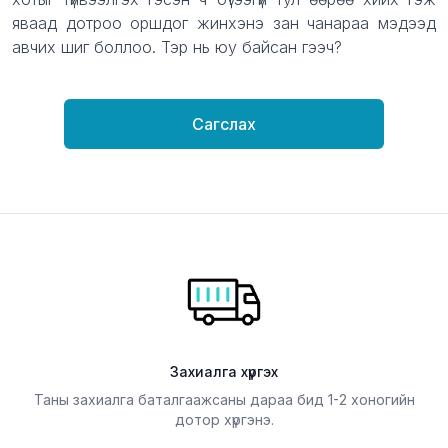
яваад дотроо оршдог жинхэнэ зан чанараа мэдээд
авчих шиг боллоо. Тэр нь юу байсан гээч?
Сагслах
Захиалга хүргэх
Таны захиалга баталгаажсаны дараа бид 1-2 хоногийн
дотор хүргэнэ.