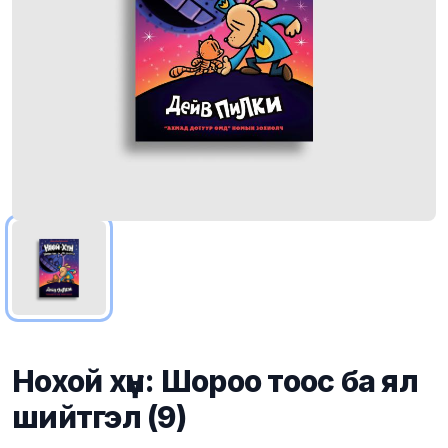
Нохой хүн: Шороо тоос ба ял
шийтгэл (9)