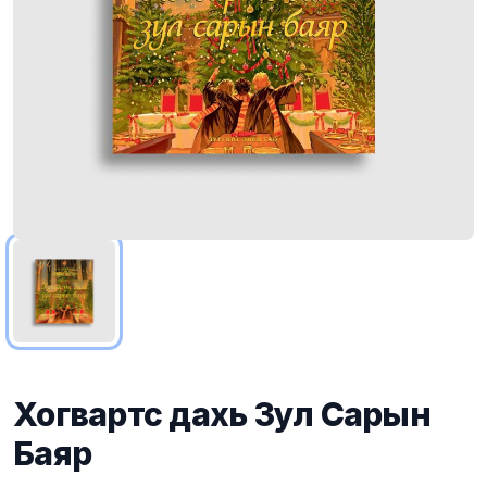
Хогвартс дахь Зул Сарын
Баяр