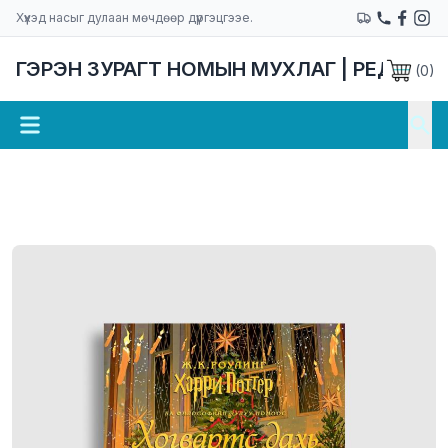
Хүүхэд насыг дулаан мөчдөөр дүүргэцгээе.
ГЭРЭН ЗУРАГТ НОМЫН МУХЛАГ | РЕДАКЦ
(
0
)