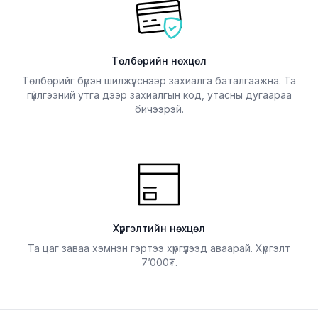
Төлбөрийн нөхцөл
Төлбөрийг бүрэн шилжүүлснээр захиалга баталгаажна. Та
гүйлгээний утга дээр захиалгын код, утасны дугаараа
бичээрэй.
Хүргэлтийн нөхцөл
Та цаг заваа хэмнэн гэртээ хүргүүлээд аваарай. Хүргэлт
7’000
.