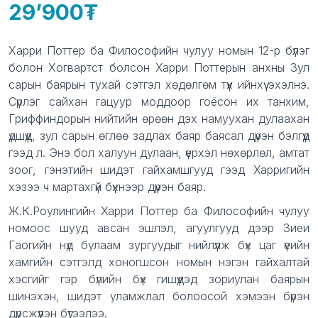
29’900
Product information
Description
Xарри Поттер ба Философийн чулуу номын 12-р бүлэг
болон Хогвартст болсон Харри Поттерын анхны Зул
сарын баярын тухай сэтгэл хөдөлгөм түүх ийнхүү эхэлнэ.
Сүрлэг сайхан гацуур моддоор гоёсон их танхим,
Гриффиндорын нийтийн өрөөн дэх намуухан дулаахан
үдшүүд, зул сарын өглөө задлах баяр баясал дүүрэн бэлгүүд
гээд л. Энэ бол халуун дулаан, үерхэл нөхөрлөл, амтат
зоог, гэнэтийн шидэт гайхамшгууд гээд Харригийн
хэзээ ч мартахгүй бүхнээр дүүрэн баяр.
Ж.К.Роулингийн Харри Поттер ба Философийн чулуу
номоос шууд авсан эшлэл, агуулгууд дээр Зиеи
Гаогийн нүд булаам зургуудыг нийлүүлж бүх цаг үеийн
хамгийн сэтгэлд хоногшсон номын нэгэн гайхалтай
хэсгийг гэр бүлийн бүх гишүүдэд зориулан баярын
шинэхэн, шидэт уламжлал болоосой хэмээн бүрэн
дүрсжүүлэн бүтээлээ.