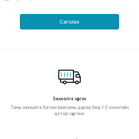
Сагслах
Захиалга хүргэх
Таны захиалга баталгаажсаны дараа бид 1-2 хоногийн
дотор хүргэнэ.