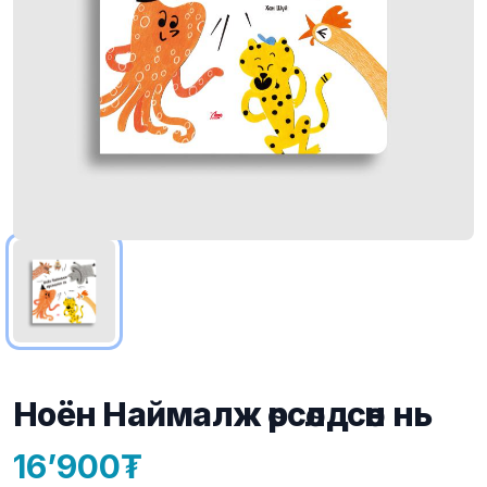
Ноён Наймалж өрсөлдсөн нь
16’900
Product information