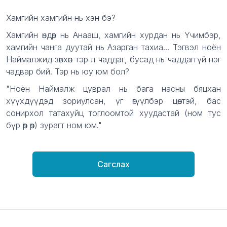
Description
Хамгийн хамгийн нь хэн бэ?
Хамгийн өндөр нь Анааш, хамгийн хурдан нь Үчимбэр,
хамгийн чанга дуутай нь Азарган тахиа... Тэгвэл ноён
Наймалжид зөвхөн тэр л чаддаг, бусад нь чаддаггүй нэг
чадвар бий. Тэр нь юу юм бол?
"Ноён Наймалж цуврал нь бага насны бяцхан
хүүхдүүдэд зориулсан, үг өгүүлбэр цөөнтэй, бас
сонирхол татахуйц тоглоомтой хуудастай (ном тус
бүр өөр өөр) зурагт ном юм."
Сагслах