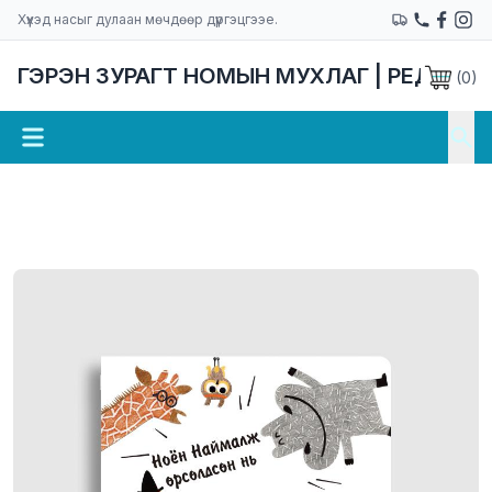
Хүүхэд насыг дулаан мөчдөөр дүүргэцгээе.
ГЭРЭН ЗУРАГТ НОМЫН МУХЛАГ | РЕДАКЦ
(
0
)