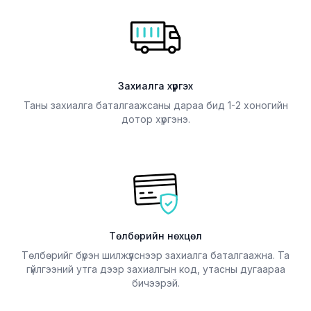
Захиалга хүргэх
Таны захиалга баталгаажсаны дараа бид 1-2 хоногийн
дотор хүргэнэ.
Төлбөрийн нөхцөл
Төлбөрийг бүрэн шилжүүлснээр захиалга баталгаажна. Та
гүйлгээний утга дээр захиалгын код, утасны дугаараа
бичээрэй.