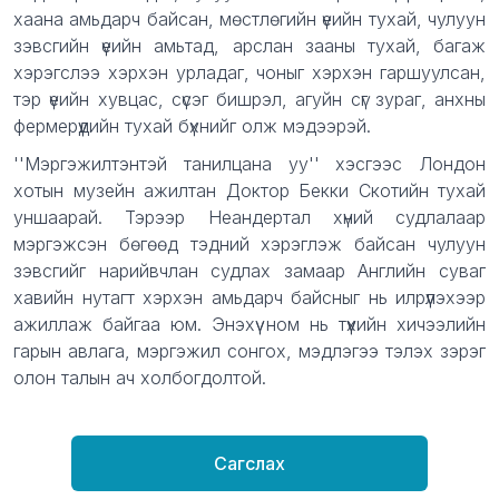
хаана амьдарч байсан, мөстлөгийн үеийн тухай, чулуун
зэвсгийн үеийн амьтад, арслан зааны тухай, багаж
хэрэгслээ хэрхэн урладаг, чоныг хэрхэн гаршуулсан,
тэр үеийн хувцас, сүсэг бишрэл, агуйн сүг зураг, анхны
фермерүүдийн тухай бүхнийг олж мэдээрэй.
''Мэргэжилтэнтэй танилцана уу'' хэсгээс Лондон
хотын музейн ажилтан Доктор Бекки Скотийн тухай
уншаарай. Тэрээр Неандертал хүний судлалаар
мэргэжсэн бөгөөд тэдний хэрэглэж байсан чулуун
зэвсгийг нарийвчлан судлах замаар Английн суваг
хавийн нутагт хэрхэн амьдарч байсныг нь илрүүлэхээр
ажиллаж байгаа юм. Энэхүү ном нь түүхийн хичээлийн
гарын авлага, мэргэжил сонгох, мэдлэгээ тэлэх зэрэг
олон талын ач холбогдолтой.
Сагслах