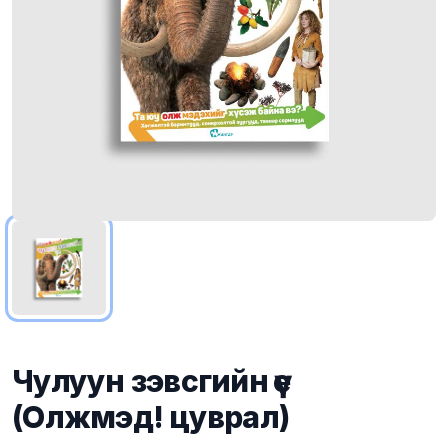
Чулуун зэвсгийн үе
(Олжмэд! цуврал)