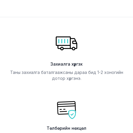
Захиалга хүргэх
Таны захиалга баталгаажсаны дараа бид 1-2 хоногийн
дотор хүргэнэ.
Төлбөрийн нөхцөл