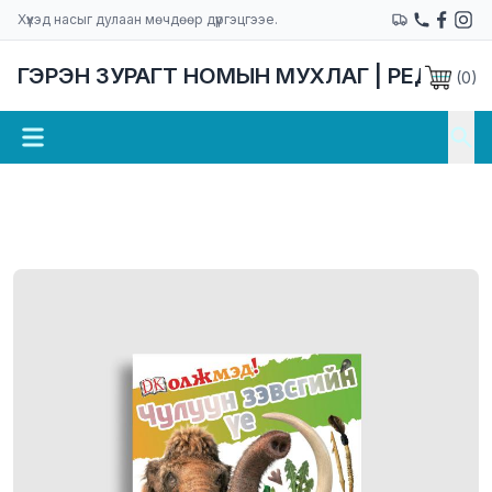
Хүүхэд насыг дулаан мөчдөөр дүүргэцгээе.
ГЭРЭН ЗУРАГТ НОМЫН МУХЛАГ | РЕДАКЦ
(
0
)