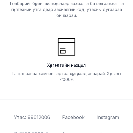
Төлбөрийг бүрэн шилжүүлснээр захиалга баталгаажна. Та
гүйлгээний утга дээр захиалгын код, утасны дугаараа
бичээрэй.
Хүргэлтийн нөхцөл
Та цаг заваа хэмнэн гэртээ хүргүүлээд аваарай. Хүргэлт
7’000
.
Утас: 99612006
Facebook
Instagram