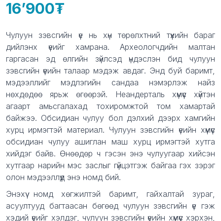
16’900
Product information
Description
Чулуун зэвсгийн үе нь хүн төрөлхтний түүхийн бараг
дийлэнх үеийг хамрана. Археологчдийн малтан
гаргасан эд өлгийн зүйлсэд үндэслэн бид чулуун
зэвсгийн үеийн талаар мэдэж авдаг. Энд буй баримт,
мэдээллийг мэдлэгийн сандаа нэмэрлэж найз
нөхдөдөө ярьж өгөөрэй. Неандерталь хүмүүс хүйтэн
агаарт амьсгалахад тохиромжтой том хамартай
байжээ. Обсидиан чулуу бол дэлхий дээрх хамгийн
хурц ирмэгтэй материал. Чулуун зэвсгийн үеийн хүмүүс
обсидиан чулуу ашиглан маш хурц ирмэгтэй хутга
хийдэг байв. Өнөөдөр ч гэсэн энэ чулуугаар хийсэн
хутгаар нарийн мэс заслыг гүйцэтгэж байгаа гэх зэрэг
олон мэдээллүүд энэ номд бий.
Энэхүү номд хөгжилтэй баримт, гайхалтай зураг,
асуултууд багтаасан бөгөөд чулуун зэвсгийн үе гэж
хэдий үеийг хэлдэг, чулуун зэвсгийн үеийн хүмүүс хэрхэн,