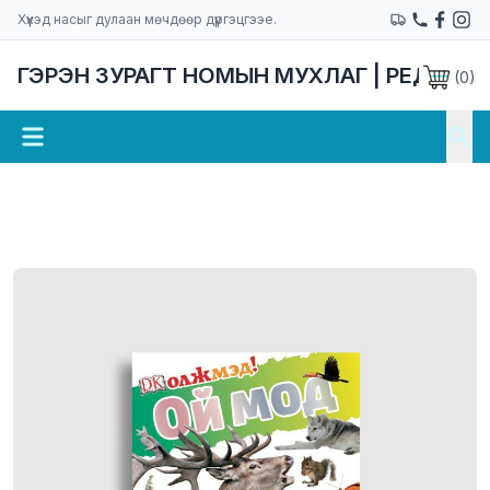
Хүүхэд насыг дулаан мөчдөөр дүүргэцгээе.
ГЭРЭН ЗУРАГТ НОМЫН МУХЛАГ | РЕДАКЦ
(
0
)