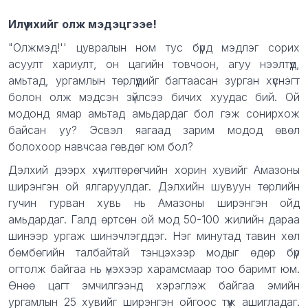
Description
Илүү ихийг олж мэдэцгээе!
"Олжмэд!'' цувралын ном тус бүрд мэдлэг сорих
асуулт хариулт, он цагийн товчоон, агуу нээлтүүд,
амьтад, ургамлын төрлүүдийг багтаасан зурган хүснэгт
болон олж мэдсэн зүйлсээ бичих хуудас бий. Ой
модонд ямар амьтад амьдардаг бол гэж сонирхож
байсан уу? Эсвэл яагаад зарим модод өвөл
болохоор навчсаа гөвдөг юм бол?
Дэлхий дээрх хүчилтөрөгчийн хорин хувийг Амазоны
ширэнгэн ой ялгаруулдаг. Дэлхийн шувуун төрлийн
гучин гурван хувь нь Амазоны ширэнгэн ойд
амьдардаг. Галд өртсөн ой мод 50-100 жилийн дараа
шинээр ургаж шинэчлэгддэг. Нэг минутад тавин хөл
бөмбөгийн талбайтай тэнцэхээр модыг өдөр бүр
огтолж байгаа нь үнэхээр харамсмаар тоо баримт юм.
Өнөө цагт эмчилгээнд хэрэглэж байгаа эмийн
ургамлын 25 хувийг ширэнгэн ойгоос түүж ашигладаг.