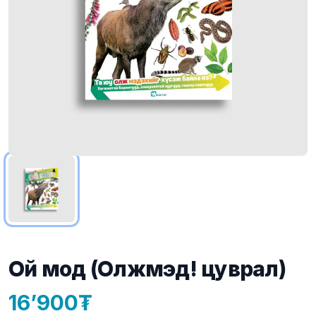
Ой мод (Олжмэд! цуврал)
16’900
Product information