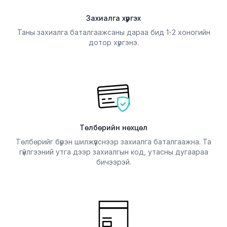
Захиалга хүргэх
Таны захиалга баталгаажсаны дараа бид 1-2 хоногийн
дотор хүргэнэ.
Төлбөрийн нөхцөл
Төлбөрийг бүрэн шилжүүлснээр захиалга баталгаажна. Та
гүйлгээний утга дээр захиалгын код, утасны дугаараа
бичээрэй.