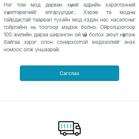
Нэг том мод дөрвөн хүний өдрийн хэрэглээний
хүчилтөрөгчийг ялгаруулдаг. Хэрэв та модны
тайрдастай таарвал тухайн мод хэдэн нас насалсныг
тойргийнх нь тоогоор мэдэж болно. Ойролцоогоор
100 жилийн дараа ширэнгэн ой үгүй болох аюул нүүрлэж
байгаа зэрэг олон сонирхолтой мэдээллийг энэхүү
номоос олж уншаарай.
Сагслах