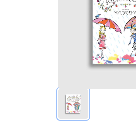
КАРТОН НОМ
НИЙТЛЭЛҮҮД
"ГАЙ