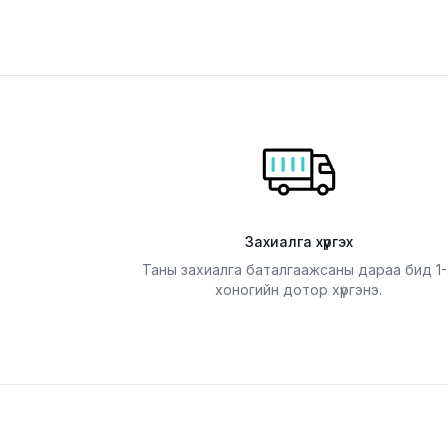
Захиалга хүргэх
Таны захиалга баталгаажсаны дараа бид 1-
хоногийн дотор хүргэнэ.