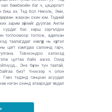
 хөл бөмбөгийн баг ч, цэцэрлэгт
 ч биш ээ. Тэд бол Николь, Эми,
 дөрвөн жаахан охин юм. Тэдний
их зарим зүйлийг дуулгая. Англи
д сурдаг бас хөрш зэргэлдээ
эн тоглоомоор тоглож, адилхан
эд таалагддаг хөвгүүд нь хүртэл
уны цагт хамтдаа салхинд гарч,
гулгана. Товчхондоо хэлэхэд
гэлж цугтаа байх ажээ. Охид
йтнууд... Энэ бүхэн тун таатай,
 байгаа биз? Үнэхээр ч олон
. Гэвч тэдэнд ганцхан асуудал
хөө нэгэн охинд атаархдаг явдал
х