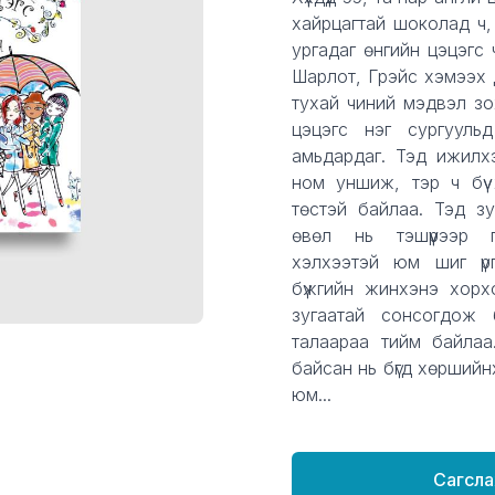
ХАМШГИЙН ЭРЭЛД" ЦУВРАЛ
ӨВЛИЙН СЭДЭВТЭЙ
хайрцагтай шоколад ч,
ургадаг өнгийн цэцэгс
Шарлот, Грэйс хэмээх
тухай чиний мэдвэл зох
цэцэгс нэг сургууль
амьдардаг. Тэд ижилх
ном уншиж, тэр ч бүү х
төстэй байлаа. Тэд з
өвөл нь тэшүүрээр 
хэлхээтэй юм шиг үр
бүжгийн жинхэнэ хорхо
зугаатай сонсогдож
талаараа тийм байлаа
байсан нь бүгд хөршийн
юм...
Сагсла