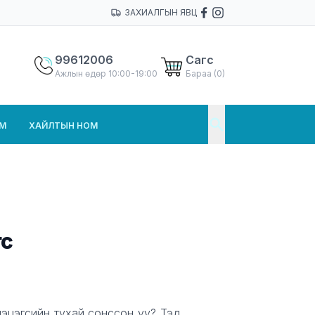
ЗАХИАЛГЫН ЯВЦ
99612006
Сагс
Ажлын өдөр 10:00-19:00
Бараа (
0
)
ОМ
ХАЙЛТЫН НОМ
ИГТЭЙ НОМ
СӨХӨГДДӨГ НОМ
 ХҮН КОМИК
ҮГГҮЙ ЗУРАГТ НОМ
гс
МЭДЭРДЭГ НОМ
ДЭЛГЭГДДЭГ НОМ
ҮЛГЭР
ХАТУУ ХАВТАСТАЙ НОМ
ли цэцэгсийн тухай сонссон уу? Тэд