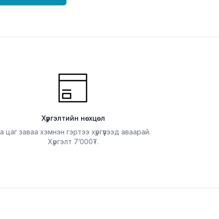
Хүргэлтийн нөхцөл
а цаг заваа хэмнэн гэртээ хүргүүлээд аваарай.
Хүргэлт
7’000
.