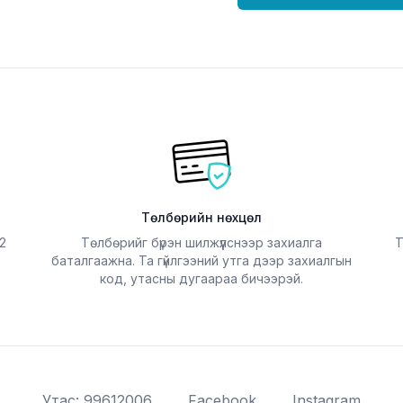
Төлбөрийн нөхцөл
2
Төлбөрийг бүрэн шилжүүлснээр захиалга
Т
баталгаажна. Та гүйлгээний утга дээр захиалгын
код, утасны дугаараа бичээрэй.
Утас: 99612006
Facebook
Instagram