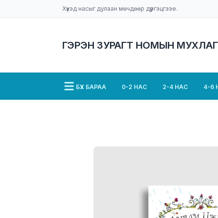
Хүүхэд насыг дулаан мөчдөөр дүүргэцгээе.
ГЭРЭН ЗУРАГТ НОМЫН МУХЛАГ
БҮХ БАРАА
0-2 НАС
2-4 НАС
4-6 
ЭЭЖ, ААВ, БАГШ, АСРАН ХАМГААЛАГЧ
АНГЛИ НОМ
ЯРУУ НАЙРАГ
СУРГ
УРАН ЗОХИОЛ
ЗӨӨЛӨН ХАВТАСТАЙ
ЭВЛҮҮЛДЭГ ТОГЛООМТОЙ НОМ
КОМИ