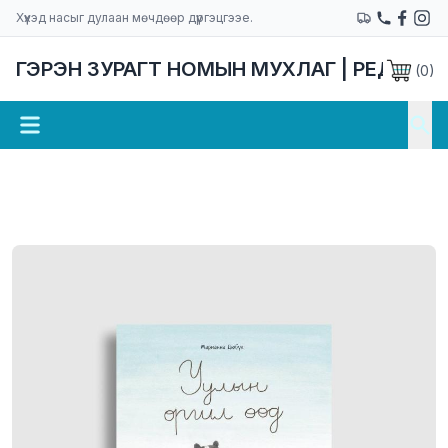
Хүүхэд насыг дулаан мөчдөөр дүүргэцгээе.
ГЭРЭН ЗУРАГТ НОМЫН МУХЛАГ | РЕДАКЦ
(
0
)