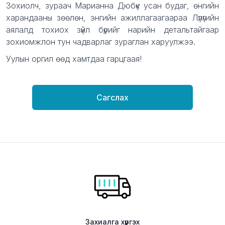
Зохиолч, зураач Марианна Дюбүк усан будаг, өнгийн
харандааны зөөлөн, энгийн ажиллагаагаараа Лүлүгийн
аялалд тохиох зүйл бүрийг нарийн детальтайгаар
зохиомжлон тун чадварлаг зураглан харуулжээ.
Уулын оргил өөд хамтдаа гарцгаая!
Сагслах
Захиалга хүргэх