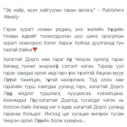
Description
"Эв найр, эрэл хайгуулын гарын авлага." -
Publishers
Weekly
Гэрэн зурагт номын редакц энэ жилийн Хүүхдийн
Номын өдрийг тохиолдуулан цоо шинэ орчуулгын
зурагт номоороо бэлэг барьж буйгаа дуулгахад тун
таатай байна❣️
Хатагтай Дорго ням гараг бүр Чихрэн оргилд гарах
бөгөөд тунчиг энэрэнгүй сэтгэлт нэгэн. Тэрээр уул
гарах замдаа оргил өөд гарч үзэх хүсэлтэй бяцхан муур
Лүлүтэй танилцан, түүнтэй нөхөрлөнө. Тэд олон ням
гарагийн турш хамтдаа ууланд гарч, хатагтай Дорго
Лүлүд мэдлэг туршлага, нууцаасаа хуваалцана.
Аажимдаа Лүлү хатагтай Доргод тусалдаг нэгэн нь
болсон байх бөгөөд нэг л өдөр хатагтай Дорго ууланд
гарахаа больдог. Ингээд цаг хугацаа өнгөрөх тусам
Чихрэн оргил Лүлүгийх болж хувирна...