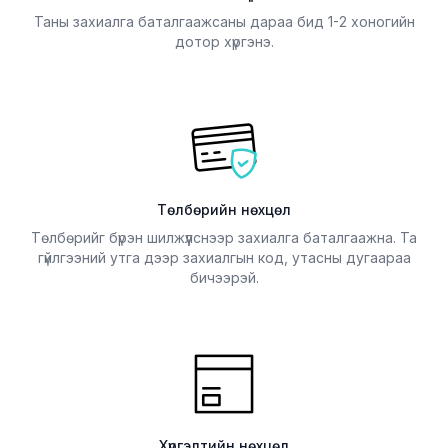
Таны захиалга баталгаажсаны дараа бид 1-2 хоногийн
дотор хүргэнэ.
Төлбөрийн нөхцөл
Төлбөрийг бүрэн шилжүүлснээр захиалга баталгаажна. Та
гүйлгээний утга дээр захиалгын код, утасны дугаараа
бичээрэй.
Хүргэлтийн нөхцөл